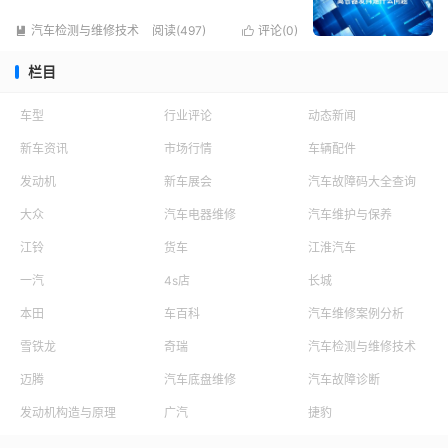
汽车检测与维修技术
阅读(497)
评论(
0
)


栏目
车型
行业评论
动态新闻
新车资讯
市场行情
车辆配件
发动机
新车展会
汽车故障码大全查询
大众
汽车电器维修
汽车维护与保养
江铃
货车
江淮汽车
一汽
4s店
长城
本田
车百科
汽车维修案例分析
雪铁龙
奇瑞
汽车检测与维修技术
迈腾
汽车底盘维修
汽车故障诊断
发动机构造与原理
广汽
捷豹