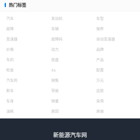
热门标签
汽车
发动机
车型
故障
车辆
保养
变速器
故障码
自动变速器
价格
动力
品牌
车的
底盘
产品
检查
4s
配置
汽车的
销售
万元
新车
导致
这款
车身
销量
采用
油耗
原因
奔驰
新能源汽车网