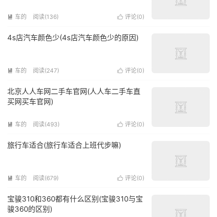
车的
阅读(136)
评论(
0
)


4s店汽车颜色少(4s店汽车颜色少的原因)
车的
阅读(247)
评论(
0
)


北京人人车网二手车官网(人人车二手车直
买网买车官网)
车的
阅读(493)
评论(
0
)


旅行车适合(旅行车适合上班代步嘛)
车的
阅读(679)
评论(
0
)


宝骏310和360都有什么区别(宝骏310与宝
骏360的区别)