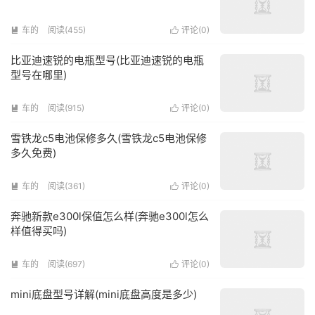
车的
阅读(455)
评论(
0
)


比亚迪速锐的电瓶型号(比亚迪速锐的电瓶
型号在哪里)
车的
阅读(915)
评论(
0
)


雪铁龙c5电池保修多久(雪铁龙c5电池保修
多久免费)
车的
阅读(361)
评论(
0
)


奔驰新款e300l保值怎么样(奔驰e300l怎么
样值得买吗)
车的
阅读(697)
评论(
0
)


mini底盘型号详解(mini底盘高度是多少)