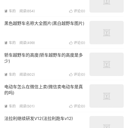
车的
阅读(654)
评论(
0
)


黑色越野车名称大全图片(黑白越野车图片)
车的
阅读(499)
评论(
0
)


轿车越野车的高度(轿车越野车的高度是多
少)
车的
阅读(602)
评论(
0
)


电动车怎么在微信上卖(微信卖电动车是真
的吗)
车的
阅读(501)
评论(
0
)


法拉利继续研发V12(法拉利跑车v12)