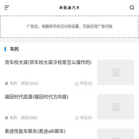


广告位，电脑和手机可分别设置，可放任何广告代码
车的
货车校大梁(货车校大梁冷校是怎么操作的)
车的
阅读(363)
评论(
0
)


福田时代底盘(福田时代方向盘)
车的
阅读(699)
评论(
0
)


奥迪性能车飙车(奥迪a8l飙车)