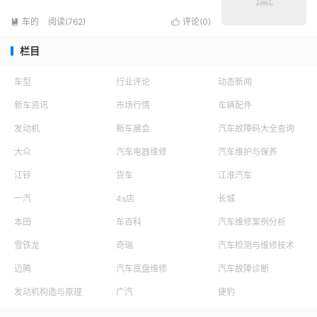
车的
阅读(762)
评论(
0
)


栏目
车型
行业评论
动态新闻
新车资讯
市场行情
车辆配件
发动机
新车展会
汽车故障码大全查询
大众
汽车电器维修
汽车维护与保养
江铃
货车
江淮汽车
一汽
4s店
长城
本田
车百科
汽车维修案例分析
雪铁龙
奇瑞
汽车检测与维修技术
迈腾
汽车底盘维修
汽车故障诊断
发动机构造与原理
广汽
捷豹