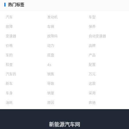
热门标签
汽车
发动机
车型
故障
车辆
保养
变速器
故障码
自动变速器
价格
动力
品牌
车的
底盘
产品
检查
4s
配置
汽车的
销售
万元
新车
导致
这款
车身
销量
采用
油耗
原因
奔驰
新能源汽车网