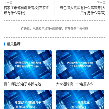
我是一个思想比较传统的女孩，不懂得追求流行，
上一篇
下一篇
石家庄市都有哪些驾校(石家庄
绿色牌大货车有什么驾照开(大
赶时髦，一般情况下，我只对中国的春节、中秋节、端午节
都有什么驾校)
货车用什么驾照)
等这些传统节日感兴趣，对圣诞节这个节日几乎从不感冒，
也不会特意去关注，但近几年来的圣诞节狂潮被华人疯狂的
掀起，即使我不去关注，这些信息也会不自觉的.被我收入
广告位，电脑和手机可分别设置，可放任何广告代码
耳中，在朋友们的拉拢下，我“品尝”了一次圣诞节的味道。
相关推荐
班上的文艺表演，同学聚会，我基本从不参加，只
限于观看，也不知怎的，和我一向关系不错的颖硬是拉着我
要和她们一帮姐妹去过圣诞节，在这之前，颖一般有这样的
活动从不喊我，我一再推脱，可颖非让我去，无奈，我只能
跟随颖她们，一起去过这个充满西方文化的节日。
轿车钥匙没电了咋换电池...
大众迈腾换一个电瓶多少...
圣诞节那天，当我走进教室时，眼前焕然一新。一
向充斥着严肃与知识的教室，现在竟然被颖她们几个装饰的
成了童话的世界。教室的天花板上，一朵朵彩纸做成的拉花
绚丽夺目的装点着教室的天花板，好似仙女五彩的霞帔，窗