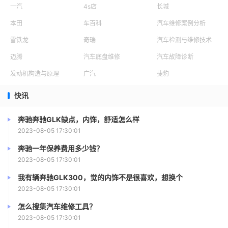
礼物是一张圣诞贺卡，贺卡的样子很有创意，里面一句句祝
一汽
4s店
长城
福的话语让我觉得倍感温馨，原来，圣诞节也这么有趣啊。
本田
车百科
汽车维修案例分析
雪拿出自己的手机，打开了《铃儿响叮当》的音
雪铁龙
奇瑞
汽车检测与维修技术
乐，她笑着对大家大喊：“各位，来跳舞吧！”雪的话音刚
迈腾
汽车底盘维修
汽车故障诊断
落，大家都欢呼着跳起了不知名的舞蹈，我也加入到她们
发动机构造与原理
广汽
捷豹
中，瞬间，偌大的教室变成了小型的舞台。
快讯
那一天，我们玩的非常尽兴，把一学期中所有的学
习压力都抛到了九霄云外，抛到了十万八千里之远。在那一
奔驰奔驰GLK缺点，内饰，舒适怎么样
2023-08-05 17:30:01
刻，我明白了，原来，外国的节日也可以玩的这么高兴，这
么有趣，是我以前不懂得追赶流行，忽略了它们存在的本
奔驰一年保养费用多少钱？
质。
2023-08-05 17:30:01
我有辆奔驰GLK300，觉的内饰不是很喜欢，想换个
书桌上，那一束一品红如一抹赤红色的火焰一般，
2023-08-05 17:30:01
它让我感受到我和颖她们之间深厚的友谊，它让我时刻无法
怎么搜集汽车维修工具？
忘记那圣诞节的味道。
2023-08-05 17:30:01