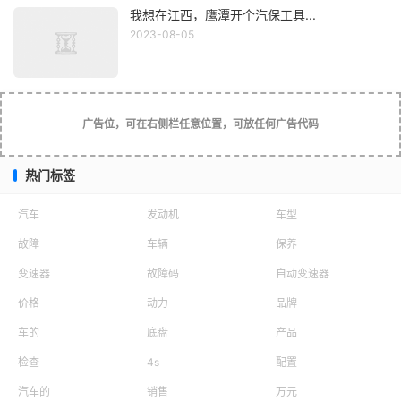
我想在江西，鹰潭开个汽保工具...
2023-08-05
先挂住底部的钩子，再下压上部机头横杆，挂上面的钩
子，如果是铸铝部件，请不要强行下压以免断裂，1-2毫米
正好。
广告位，可在右侧栏任意位置，可放任何广告代码
将拉伸器踩下释放片,将拉伸器放平,根据身高调整刻度
尺,试一下头部和脚部位置,将双脚踝放入托脚器横档中间,双
热门标签
脚向后勾。上身平躺,将头颈部放在颈部固定头枕适当位置,
然后戴好托带。
汽车
发动机
车型
6. mini拉花有自带的吗
故障
车辆
保养
变速器
故障码
自动变速器
1. 在机器达到正确的温度后，打开蒸汽开关，放掉
价格
动力
品牌
蒸汽管里总是会存在的水，然后再关上蒸汽开关。
车的
底盘
产品
2. 把喷嘴放到牛奶表面以下并打开蒸汽。如果你在
检查
4s
配置
喷嘴在液面上方时打开蒸汽，会得到较大的泡泡，而为了搞
汽车的
销售
万元