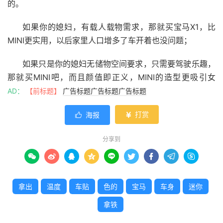
的。
如果你的媳妇，有载人载物需求，那就买宝马X1，比
MINI更实用，以后家里人口增多了车开着也没问题；
如果只是你的媳妇无储物空间要求，只需要驾驶乐趣，
那就买MINI吧，而且颜值即正义，MINI的造型更吸引女
生，外观颜色还可选择不同的拼色，各种各样的拉花，个性
AD：
【前标题】
广告标题广告标题广告标题
定制，作为颜控生物，她们不会挑毛病的。
打赏
海报


3. mini拉花需要备案吗
分享到
窗外的雪花肆无忌惮的飞舞着，《铃儿响叮当》的乐曲









在耳畔欢快的掠过，金色的铃铛和可爱的迷你圣诞老人挂满
了大街小巷，一家家商店的门前，伫立着一棵棵青绿色的圣
拿出
温度
车贴
色的
宝马
车身
迷你
诞树，圣诞树上的彩灯闪闪烁烁，瑰奇迷离，圣诞树上的礼
物盒在风雪中飘忽不定，左右摇摆，哦，又是一年圣诞节。
拿铁