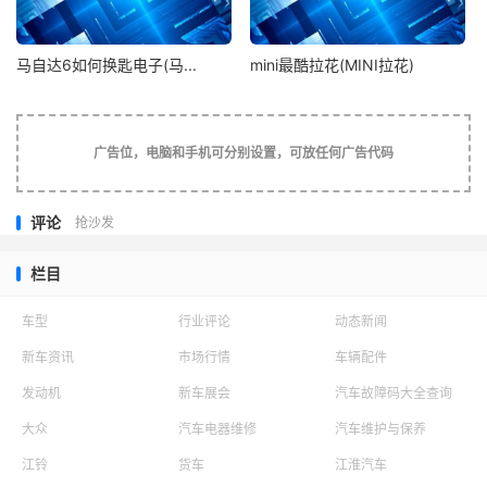
户上，贴着一个个圣诞老人的贴画，贴画上的圣诞老人高兴
的冲我们挥手微笑，贴纸下面，用英文的烫金字写着：圣诞
马自达6如何换匙电子(马...
mini最酷拉花(MINI拉花)
快乐！墙壁上和黑板上被颖她们挂上了一个个迷你圣诞老人
玩偶，讲台上放着两颗小巧的圣诞树，一碰圣诞树上的铃
铛，它便会清脆的响起。教室里的课桌和椅子都被挪走了，
颖走过来告诉我，今天是圣诞节，她和欣花了很大努力才说
广告位，电脑和手机可分别设置，可放任何广告代码
服老师，把教室腾出来给她们一天。
评论
抢沙发
颖又从背后拿出一束包装纸包装的花朵，说：
“灵，这是我送给你的圣诞礼物！”我接下颖递给我的礼物，
栏目
打量了一下，才知道，这是一品红。它的颜色灿若云霞，就
像夕阳一般，默默的燃烧着。颖笑眯眯的继续跟我说：
车型
行业评论
动态新闻
“灵，这是圣诞之花——品红，你把它放到书桌上，可以渲
新车资讯
市场行情
车辆配件
染圣诞节的气氛哦！”
发动机
新车展会
汽车故障码大全查询
大众
汽车电器维修
汽车维护与保养
听完颖的话，我微笑着点点头，幸好我早有准备，
我也从书包里拿出自己的圣诞礼物分给了她们。欣送给我的
江铃
货车
江淮汽车