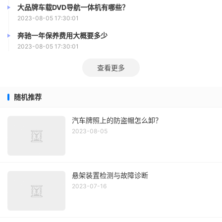
4. mini拉花多少钱
大品牌车载DVD导航一体机有哪些？
2023-08-05 17:30:01
1.清洁车身，保持干燥。
奔驰一年保养费用大概要多少
2023-08-05 17:30:01
2.确定好需要贴的位置。
查看更多
3.慢慢的一边贴、一边用工具(或银行卡)刮平、一边揭
底纸。
随机推荐
4.贴好后，再反复刮压几遍。
汽车牌照上的防盗帽怎么卸？
2023-08-05
5.不要让车贴和车身有任何分离或突起。
湿贴法-车车贴或大型车贴适用[建议双人操作]
悬架装置检测与故障诊断
湿贴法步骤-用工具：喷壶、干净抹布、刮板、美工
2023-07-16
刀、风筒
5. mini拉花案例