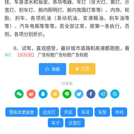
挂、车身漆水和钣金、各项电器、车灯（含大灯、雾灯、示
宽灯、刹车灯、舱内照明灯、舱内氛围灯等等）、内饰、轮
胎、刹车、各项机油（发动机油、变速箱油、刹车油等
等）、汽车电瓶等等等。若全部正常，按第一条执行，否
则，各项分别折价。
6、试驾，直观感受，最好城市道路和高速都跑跑，看
AD：
【前标题】
广告标题广告标题广告标题
换挡是否顺畅，刹车是否正常，方向是否跑偏，是否有异
响，中控是否完好，玻璃是否完好，玻璃升降是否顺畅，低
打赏
海报


速表现和高速表现如何等等。若全部正常，按第一条评估，
否则，各项分别折价。
分享到
2. 雪铁龙爱丽舍08年多少钱









以前他的老款的雪铁龙爱丽舍这款车，他都整体的耐用
雪铁龙爱丽舍
远光灯
开启
车况
车型
年的
性还是比较好的二手车的话主要还是看具体的车况。
车子
示宽灯
3. 雪铁龙爱丽舍年检后左右后轮传感器坏了