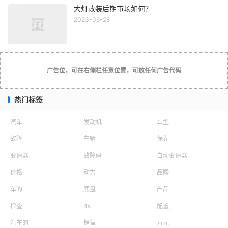
为近光灯。如对方车辆使用了远光灯，你可以通过快速变换
大灯改装后期市场如何？
2023-06-28
远近光来提醒来车的司机。
3、傍晚时分天色稍暗时可开启示宽灯；夜间行车应开
启近光灯；若天气状况良好，夜间在城区道路行驶时不要开
广告位，可在右侧栏任意位置，可放任何广告代码
启远光灯或雾灯。
4、雪铁龙爱丽舍开启远光灯需要一个前提条件：开启
热门标签
近光灯。在其他灯光挡位（关闭或示宽灯）时，是无法开启
汽车
发动机
车型
远光灯的。不过，往里拨动拨杆闪动一次远光灯则没有限制
条件，即使在关闭车灯的状态下也可以操作。
故障
车辆
保养
变速器
故障码
自动变速器
价格
动力
品牌
广告位，电脑和手机可分别设置，可放任何广告代码
车的
底盘
产品
检查
4s
配置
汽车的
销售
万元