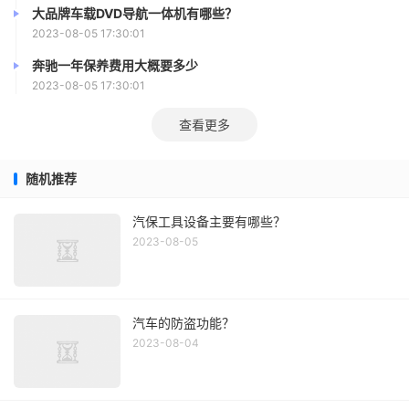
大品牌车载DVD导航一体机有哪些？
8. 雪铁龙爱丽舍08年自动几速
2023-08-05 17:30:01
奔驰一年保养费用大概要多少
08年爱丽舍，跑了6万公里了，一般来说车子的车况还
2023-08-05 17:30:01
有手续方面不存在明显问题的情况下大体能够值两万左右，
查看更多
具体需要看实际车况。
9. 雪铁龙爱丽舍08年大灯咋调
随机推荐
雪铁龙爱丽舍大灯的使用方法：
汽保工具设备主要有哪些？
2023-08-05
1、行车灯也叫做示宽灯，它的作用是使车辆的四个角
为人所见，亮度没有大灯那么高。在雨天、天色昏暗或者在
地下停车场时应亮起此灯。
汽车的防盗功能？
2023-08-04
2、在会车时，如果我们使用远光灯，对方驾驶员将由
于强光而无法看清路面并无法判断你车辆的准确位置，这将
增加意外发生的几率。所以会车时，如开了远光灯，应切换