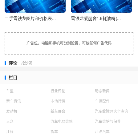
爱丽舍车型在国内的生产量是比较大的，作为老三样之
二手雪铁龙图片和价格表...
雪铁龙爱丽舍1.6耗油吗(...
一，这个车型在国内的口碑一直都是非常的不错，而且耐用
性非常的好，改款以后，也没有增加过多的电子设备，保持
了经济实用的风格。
广告位，电脑和手机可分别设置，可放任何广告代码
5. 雪铁龙爱丽舍08年空调滤芯安装视频在哪里
评论
抢沙发
1、最先必须提早网上选购一个FM数据信号信号发射
器，这一信号发射器一般安裝在车子汽车点烟器上；
栏目
2、把FM信号器插在汽车点烟器上，这时汽车点烟器会
车型
行业评论
动态新闻
插电；
新车资讯
市场行情
车辆配件
3、用手机手机蓝牙FM信号器，接着把车子录音机调节
发动机
新车展会
汽车故障码大全查询
到FM信号器使用说明中规定的频道栏目；
大众
汽车电器维修
汽车维护与保养
江铃
货车
江淮汽车
4、开启音乐手机软件开展播放视频，这时车子音箱便