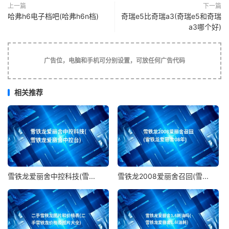
上一篇
下一篇
哈弗h6电子档吧(哈弗h6n档)
奇瑞e5比奇瑞a3(奇瑞e5和奇瑞
1、ABS轮速传感器损坏或者脏污。需要清理或者更换
a3哪个好)
轮速传感器。
2、ABS信号轮损坏或者脏污。需要清理或者更换轴
广告位，电脑和手机可分别设置，可放任何广告代码
承。
相关推荐
3、ABS控制单元损坏造成故障灯点亮。需要更换控制
单元。
4、四轮定位不正确，车辆四轮转速和方向角度不一
样，导致ABS灯点亮。需要进行四轮定位，如有必要更换损
坏的部件。
雪铁龙爱丽舍中控科技(雪...
雪铁龙2008爱丽舍召回(雪...
4. 雪铁龙爱丽舍08年自动档几速
2008年的雪铁龙爱丽舍综合路况下的燃油消耗量在百
公里7升到8升左右，还是非常省油的。