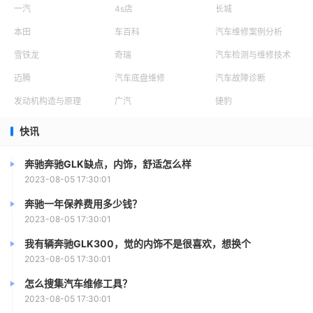
会播放视频手机上中的音乐了。
一汽
4s店
长城
本田
车百科
汽车维修案例分析
6. 雪铁龙爱丽舍08年旧车价格
雪铁龙
奇瑞
汽车检测与维修技术
2009年的雪铁龙爱丽舍车型，目前在二手市场上的价
迈腾
汽车底盘维修
汽车故障诊断
格大约在2万元左右，价格不贵，性价比还是很高的。
发动机构造与原理
广汽
捷豹
徐铁龙还给舍车行使徐子龙公司推出的一款经济型的家
快讯
用轿车，在国内市场上的销售表现还是比较不错的，这款车
型的配置并不是特别的丰富，所以二手市场上并不是保值率
奔驰奔驰GLK缺点，内饰，舒适怎么样
2023-08-05 17:30:01
太高的车型，09年的爱丽舍车型已经使用了12年的时间，
目前的价格大约在2万元左右。
奔驰一年保养费用多少钱？
2023-08-05 17:30:01
7. 雪铁龙爱丽舍08年车值多少钱
我有辆奔驰GLK300，觉的内饰不是很喜欢，想换个
2023-08-05 17:30:01
雪铁龙爱丽舍13万公里，八年车龄如果没有发生过大的
怎么搜集汽车维修工具？
事故，手续没有问题，车子没有泡过水的情况下应该在两万
2023-08-05 17:30:01
五六左右，具体看实际车况。