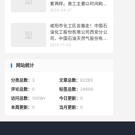
限公司中国机械工业
累两样。普工主要以时间和身
体消耗为代价，中层主要以心
2024-04-27
理和时间为代价，一个公司除
了决策的一两个人，其他人都
咸阳市化工区会搬走！中国石
是服务的。工作要摆正心态，
油化工股份有限公司西安分公
是奔着什么去的
司、中国石油天然气股份有限
公司长庆石化分公司、咸阳石
2023-11-03
油化工有限公司、咸阳化工工
业有限公司四家大型石化企
业，由于城市的扩展，这四家
网站统计
企业均被城市建设区
分类总数：
3
文章总数：
82285
评论总数：
0
标签总数：
24600
访问总数：
100W+
今日更新：
0
本周更新：
0
当月更新：
0