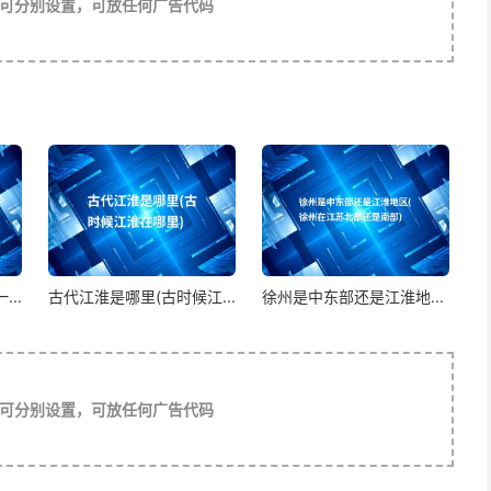
可分别设置，可放任何广告代码
省，隶属于扬州。扬州辖境相当于今安徽淮河和江苏长江以
南部。今安徽的很多地方都在扬州境内。
省辖淮安府、江宁府、徐州府、扬州府、海州直隶州、通州
、盐城市、扬州市、泰州市（不含靖江）、南通市（不含海
不含盱眙）、镇江句容及现隶属于安徽宿州的萧县、砀山等
..
古代江淮是哪里(古时候江...
徐州是中东部还是江淮地...
淮”（淮河）一带，狭义上指长江中下游至淮河之间的地区，今
可分别设置，可放任何广告代码
河一带，主要由长江、淮河沖积而成。地势低洼，海拔一般
和上升运动的影响 ，沿江一带平原形成了2~3级阶地，分布