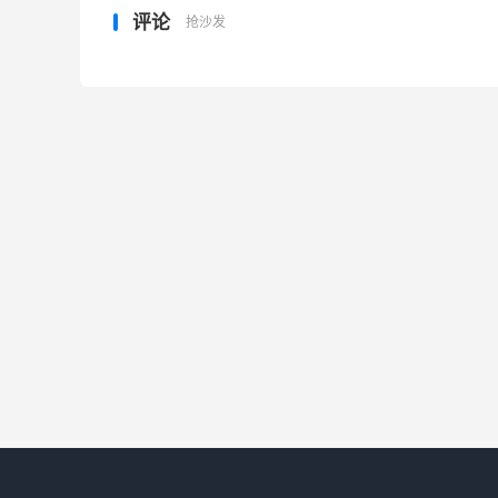
着众多的低山、丘陵和岗地。
评论
抢沙发
5. 江淮指的是哪
华北、华南、西南和江淮分别是指下列省、
1、华北：北京市、天津市、河北省、山西
市等三盟(市)。政治上一般上把整个内蒙古都列
2、华南：广东省、广西壮族自治区、海南
3、西南：四川省、贵州省、云南省、西藏自
4、江淮：安徽省、江苏省长江与淮河之间的
拓展资料：
西北地区：陕西省、内蒙古、甘肃省、青海