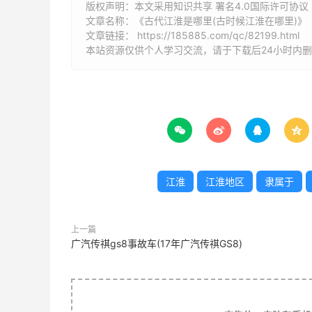
还有一个舒国，地跨今庐江与桐城，都会在
版权声明：本文采用知识共享 署名4.0国际许可协议 [B
文章名称：《古代江淮是哪里(古时候江淮在哪里)》
庸、舒鸠、舒龙、舒鲍、舒龚等部落，皆同宗异
文章链接：
https://185885.com/qc/82199.html
（县），是后来庐江郡的治所，县城仍在今庐江县
本站资源仅供个人学习交流，请于下载后24小时内
这四国，时而联合，时而兼并，直到春秋中
2. 古时候江淮在哪里




安徽在三国时期所处当时的扬州。
现代安徽在三国时代是两个部分组成的，魏
江淮
江淮地区
隶属于
来曹操为了稳定边防，合肥新城也是曹魏拥有
有，制所是建业，就是现在的南京地区。
上一篇
广汽传祺gs8事故车(17年广汽传祺GS8)
现在的安徽省淮南市寿县在三国时叫寿春，
但于公元199年六月病死，寿春归属军阀曹操。
城”，就是现在安徽省合肥市的前身。