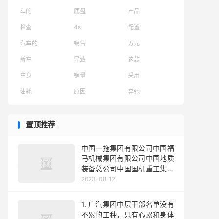
车的
底盘
产品
检查
4s
配置
汽车的
销售
万元
新车
导致
这款
车身
销量
采用
油耗
原因
奔驰
置顶推荐
中国一拖集团有限公司中国福
马机械集团有限公司中国地质
装备总公司中国国机重工集团
有限公司工贸企业中国机械设
2023-08-12
备工程股份有限公司中工国际
工程股份有限公司中国海洋航
1. 广汽集团中层干部名单没有
空集团公司江苏苏美达集团有
不累的工种，只有心累和身体