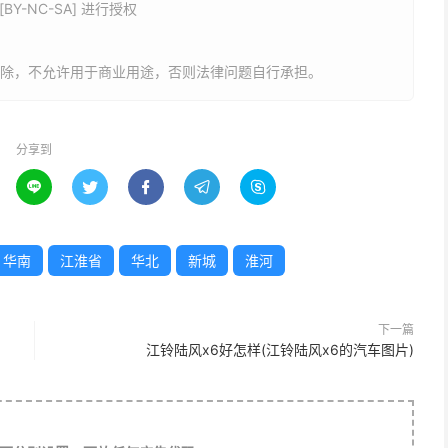
今庐江县城池乡，偃姓。这个方国比较分散，有舒蓼、舒
Y-NC-SA] 进行授权
国，统称“群舒”。春秋后期，相继被楚消灭。舒国成为舒邑
西南40里的城池乡城池村。
删除，不允许用于商业用途，否则法律问题自行承担。
期相继被崛起于江汉平原的楚国所灭。
分享到





国拥有扬州的一小部分，寿春是魏国扬州的制所，合肥是后
华南
江淮省
华北
新城
淮河
；吴国拥有扬州的大部分区域，今安徽淮河以南都被孙吴拥
下一篇
江铃陆风x6好怎样(江铃陆风x6的汽车图片)
汉朝末年，寿春成为军阀袁术的基地。袁术后来自称皇帝，
后来曹操为了稳定江东局势，在原有的合肥县新筑了“合肥新