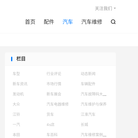

关注我们
首页
配件
汽车
汽车维修

栏目
车型
行业评论
动态新闻
新车资讯
市场行情
车辆配件
汽车故障码大全查询
发动机
新车展会
大众
汽车电器维修
汽车维护与保养
江铃
货车
江淮汽车
一汽
4s店
长城
汽车维修案例分析
本田
车百科