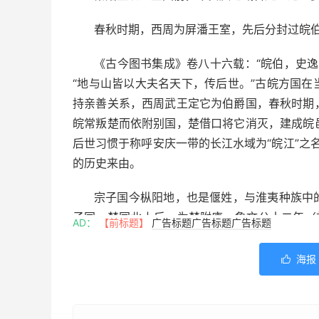
春秋时期，西周为屏潘王室，先后分封过皖
《古今图书集成》卷八十六载：“皖伯，史逸
“地与山皆以大夫名天下，传后世。”古皖方国
持亲善关系，西周武王定它为伯爵国，春秋时期
皖常叛楚而依附别国，楚借口将它消灭，建成皖
后世习惯于称呼安庆一带的长江水域为“皖江”之名
的历史来由。
宗子国今枞阳地，也是偃姓，与淮夷种族中
子国，楚国北上后，为楚附庸。鲁文公十二年（
AD：
【前标题】
广告标题广告标题广告标题
期，仍属楚国。
海报

桐子国，偃姓，在今桐城市北，与群舒方国
楚国的附庸。周敬王十二年（前508）夏，桐子