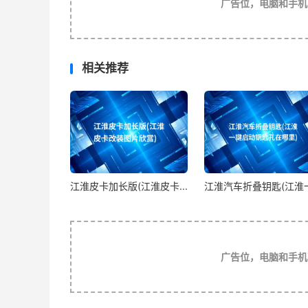
广告位，电脑和手机
另外孙吴所辖的扬州的一部分也属于现安徽
南及江西、浙江、福建三省，湖北东部、河南东
3. 江淮在哪个省
相关推荐
江苏曾经分家，分为江苏省与江淮省。江淮
直隶州，大致为今南京市、徐州市、连云港市
门、启东）、宿迁市（不含泗洪）、淮安市（
地。江淮省省会清江浦则是今淮安市清江浦区。
江淮皮卡加长版(江淮皮卡...
江淮汽车折叠钥匙(江淮一.
4. 我国江淮地区在哪里
江淮，顾名思义，指的是“江”（长江）与“
特指今江苏、安徽的中部地区。
广告位，电脑和手机
江淮位于江苏省和安徽省的长江中下游至淮
在10米以下，水网交织，湖泊众多。受地质构造