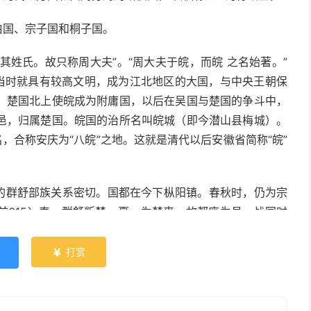
伯国、宗子国和桐子国。
其姓氏。故只称周大夫”。“周大夫于皖，而皖 之名始著。”
在当时就具有较高文明，成为江北地区的大国，与中央王朝保
，楚国北上使皖成为附庸国，以后在吴国与楚国的争斗中，
邑，归属楚国。皖国的治所名叫皖城（即今潜山县梅城）。
，合称安庆为“八皖”之地。这就是清代以后安徽省简称“皖”
的群舒部族关系密切。国都在今下枞阳镇。春秋时，仍为宗
前615）春，群舒叛楚。夏，为楚来，故都废为邑。战国时
打赏

关系密切。春秋时期，先后为北上争雄的南方大国吴、越、
国叛楚，为楚灭，成楚邑。战国时期，属楚国。